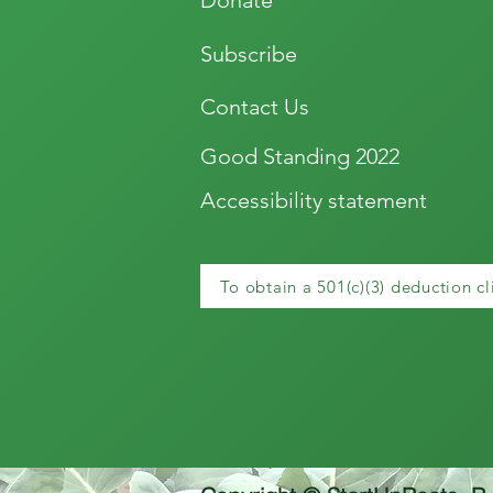
Donate
Subscribe
Contact Us
Good Standing 2022
Accessibility statement
To obtain a 501(c)(3) deduction cl