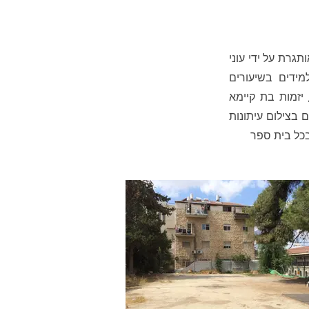
StartUpRoots  עוני
ידים בשיעורים
המושרשים בצדק חברתי (שמיטה),
רך לפקח על הפרויקט והתקדמות הסטודנטים
בכל בית ספר