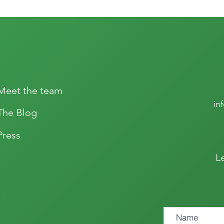
Meet the team
in
The Blog
Press
L